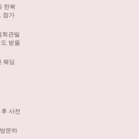
와 한복
. 참가
건설회관빌
택도 받을
신 웨딩
 후 사전
 방문하