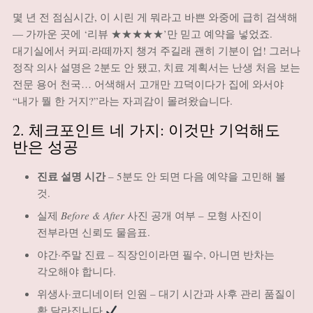
몇 년 전 점심시간, 이 시린 게 뭐라고 바쁜 와중에 급히 검색해
― 가까운 곳에 ‘리뷰 ★★★★★’만 믿고 예약을 넣었죠.
대기실에서 커피·라떼까지 챙겨 주길래 괜히 기분이 업! 그러나
정작 의사 설명은 2분도 안 됐고, 치료 계획서는 난생 처음 보는
전문 용어 천국… 어색해서 고개만 끄덕이다가 집에 와서야
“내가 뭘 한 거지?”라는 자괴감이 몰려왔습니다.
2. 체크포인트 네 가지: 이것만 기억해도
반은 성공
진료 설명 시간
– 5분도 안 되면 다음 예약을 고민해 볼
것.
실제
Before & After
사진 공개 여부 – 모형 사진이
전부라면 신뢰도 물음표.
야간·주말 진료 – 직장인이라면 필수, 아니면 반차는
각오해야 합니다.
위생사·코디네이터 인원 – 대기 시간과 사후 관리 품질이
확 달라집니다