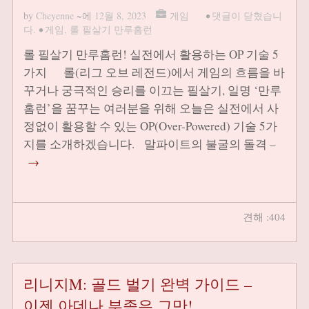
by
Cheyenne
~에
12월 8, 2023
게임
•
댓글이 닫혔습니
다.
•
게임
,
롤 필살기 만루홈런
롤 필살기 만루홈런! 실전에서 활용하는 OP 기술 5
가지 롤(리그 오브 레전드)에서 게임의 흐름을 바
꾸거나 궁극적인 승리를 이끄는 필살기, 일명 ‘만루
홈런’을 꿈꾸는 여러분을 위해 오늘은 실전에서 사
정없이 활용할 수 있는 OP(Over-Powered) 기술 5가
지를 소개하겠습니다. 말파이트의 불굴의 돌격 –
→
견해 :404
리니지M: 골드 벌기 완벽 가이드 –
이젠 아데나 부족은 그만!