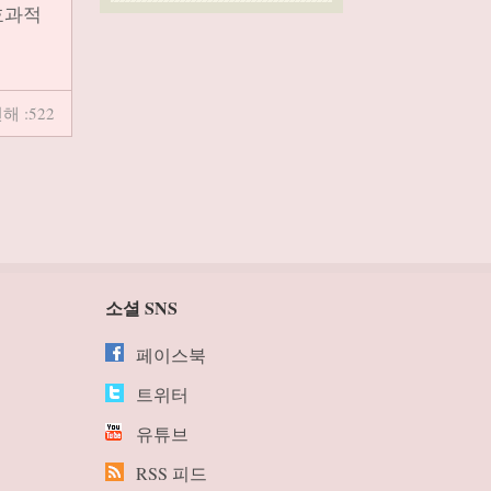
효과적
해 :522
소셜 SNS
페이스북
트위터
유튜브
RSS 피드